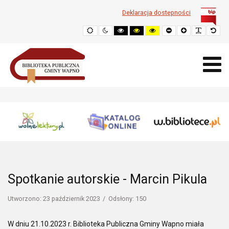
Deklaracja dostępności
Domyślne
Tryb
Wysoki
Wysoki
Wysoki
Zmniejsz
Powiększ
Popraw
Przy
nocny
kontrast
kontrast
kontrast
rozmiar
czytelno
rozm
-
-
-
czcionki
czcionki
dom
czarny-
czarny-
żółty-
biały
żółty
czarny
Spotkanie autorskie - Marcin Pikula
Utworzono: 23 październik 2023
Odsłony: 150
W dniu 21.10.2023 r. Biblioteka Publiczna Gminy Wapno miała