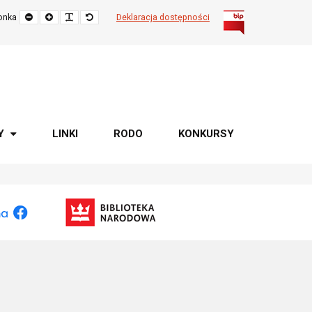
Zmniejsz
Powiększ
Popraw
Przywróć
onka
Deklaracja dostępności
rozmiar
czytelność
rozmiar
czcionki
czcionki
domyślny
Y
LINKI
RODO
KONKURSY