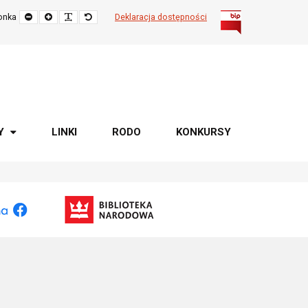
Zmniejsz
Powiększ
Popraw
Przywróć
onka
Deklaracja dostępności
rozmiar
czytelność
rozmiar
czcionki
czcionki
domyślny
Y
LINKI
RODO
KONKURSY