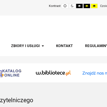
Domyślne
Tryb
Wysoki
Wysoki
Wysoki
Kontrast
Czci
nocny
kontrast
kontrast
kontrast
-
-
-
czarny-
czarny-
żółty-
biały
żółty
czarny
ZBIORY I USŁUGI
KONTAKT
REGULAMIN
zytelniczego