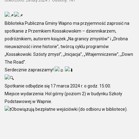
Utworzono: 28 luty 2024
Odsłony: 141
Biblioteka Publiczna Gminy Wapno ma przyjemność zaprosić na
spotkanie z Przemkiem Kossakowskim – dziennikarzem,
podróżnikiem, autorem książek „Na granicy zmysłów” i „Drobna
nieuważność i inne historie”, twórcą cyklu programów
„Kossakowski. Szósty zmysł”, „Inicjacja”, „Wtajemniczenie”, „Down
The Road”.
Serdecznie zapraszamy!
Spotkanie odbędzie się 17 marca 2024 r. o godz. 15:00.
Miejsce wydarzenia: Hol górny (poziom 2) w budynku Szkoły
Podstawowej w Wapnie.
Obowiązują bezpłatne wejściówki (do odbioru w bibliotece).