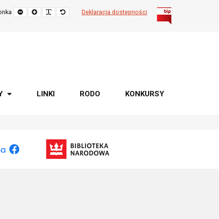
Zmniejsz
Powiększ
Popraw
Przywróć
onka
Deklaracja dostępności
rozmiar
czytelność
rozmiar
czcionki
czcionki
domyślny
Y
LINKI
RODO
KONKURSY