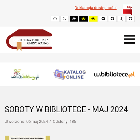
Deklaracja dostępności
Domyślne
Tryb
Wysoki
Wysoki
Wysoki
Zmniejsz
Powiększ
Popraw
Przy
nocny
kontrast
kontrast
kontrast
rozmiar
czytelno
rozm
-
-
-
czcionki
czcionki
dom
czarny-
czarny-
żółty-
biały
żółty
czarny
SOBOTY W BIBLIOTECE - MAJ 2024
Utworzono: 06 maj 2024
Odsłony: 186