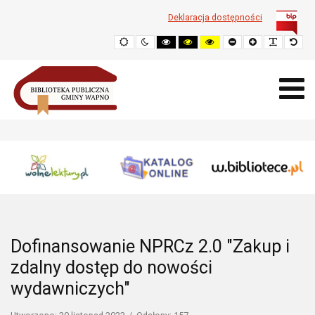
Deklaracja dostępności
Domyślne
Tryb
Wysoki
Wysoki
Wysoki
Zmniejsz
Powiększ
Popraw
Przy
nocny
kontrast
kontrast
kontrast
rozmiar
czytelno
rozm
-
-
-
czcionki
czcionki
dom
czarny-
czarny-
żółty-
biały
żółty
czarny
Dofinansowanie NPRCz 2.0 "Zakup i
zdalny dostęp do nowości
wydawniczych"